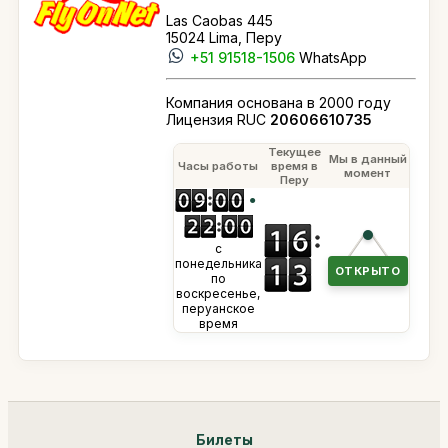
Las Caobas 445
15024 Lima, Перу
+51 91518-1506
WhatsApp
Компания основана в 2000 году
Лицензия RUC
20606610735
Текущее
Мы в данный
Часы работы
время в
момент
Перу
●
с
понедельника
ОТКРЫТО
по
воскресенье,
перуанское
время
Билеты