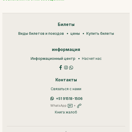
Билеты
Виды билетов и поездов
цены
Купить билеты
информация
Информационный центр
Насчет нас
Контакты
Связаться с нами
+51 91518-1506
WhatsApp
+
Книга жалоб