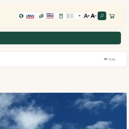
RU
USD
70,8K