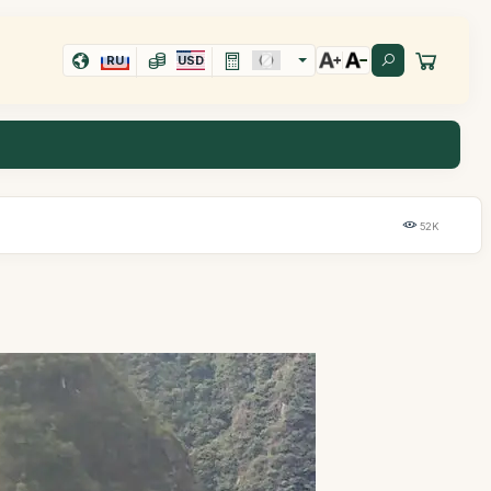
RU
USD
52K