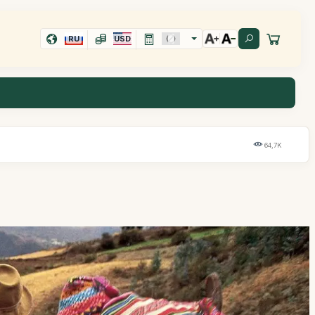
RU
USD
64,7K