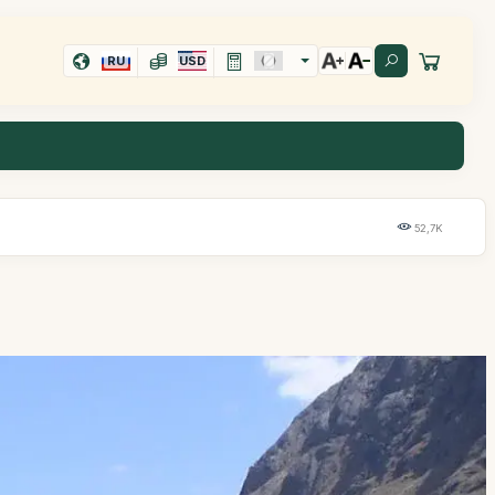
RU
USD
52,7K