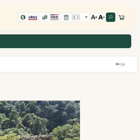
RU
USD
51K